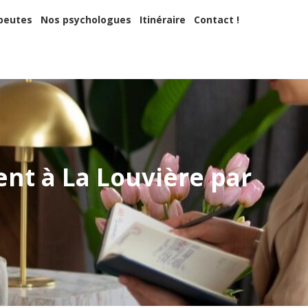
apeutes
Nos psychologues
Itinéraire
Contact !
peutes
Nos psychologues
Itinéraire
Contact !
 ?
nt à La Louvière par