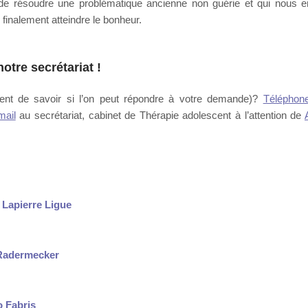
s de résoudre une problématique ancienne non guérie et qui nous
 finalement atteindre le bonheur.
otre secrétariat
!
nt de savoir si l’on peut répondre à votre demande)?
Téléphon
mail
au secrétariat, cabinet de Thérapie adolescent à l’attention de
 Lapierre Ligue
 Radermecker
o Fabris