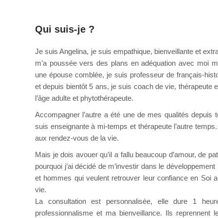
Qui suis-je ?
pour adolescent
Je suis Angelina, je suis empathique, bienveillante et extr
m’a poussée vers des plans en adéquation avec moi m
une épouse comblée, je suis professeur de français-hist
et depuis bientôt 5 ans, je suis coach de vie, thérapeute
l’âge adulte et phytothérapeute.
Phytothérapeute La Louvi
Accompagner l’autre a été une de mes qualités depuis tou
suis enseignante à mi-temps et thérapeute l’autre temps.
aux rendez-vous de la vie.
Phytothérapeute La Louvière
Mais je dois avouer qu’il a fallu beaucoup d’amour, de pa
pourquoi j’ai décidé de m’investir dans le développeme
et hommes qui veulent retrouver leur confiance en Soi 
vie.
La consultation est personnalisée, elle dure 1 he
professionnalisme et ma bienveillance. Ils reprennent l