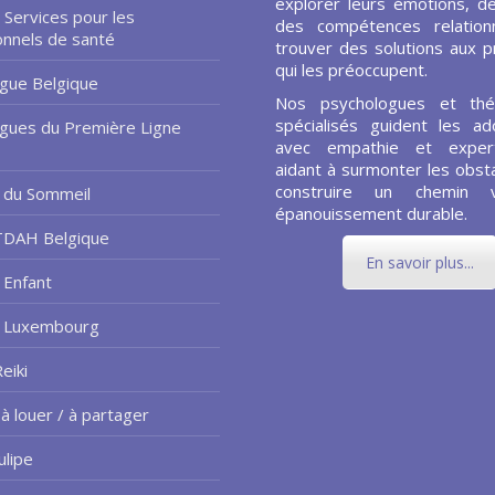
explorer leurs émotions, d
 Services pour les
des compétences relationn
onnels de santé
trouver des solutions aux 
qui les préoccupent.
gue Belgique
Nos psychologues et thé
spécialisés guident les ad
gues du Première Ligne
avec empathie et expert
aidant à surmonter les obsta
construire un chemin 
 du Sommeil
épanouissement durable.
TDAH Belgique
En savoir plus...
 Enfant
e Luxembourg
eiki
à louer / à partager
ulipe