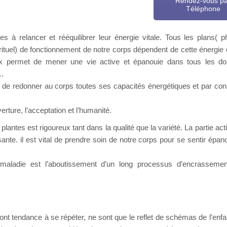
Rendez-vous p
Téléphone
 à relancer et rééquilibrer leur énergie vitale. Tous les plans( p
irituel) de fonctionnement de notre corps dépendent de cette énergie 
eux permet de mener une vie active et épanouie dans tous les d
,…
u de redonner au corps toutes ses capacités énergétiques et par co
erture, l’acceptation et l’humanité.
plantes est rigoureux tant dans la qualité que la variété. La partie act
uissante. il est vital de prendre soin de notre corps pour se sentir épa
maladie est l’aboutissement d’un long processus d’encrassemen
hérapeute La Louvière
i ont tendance à se répéter, ne sont que le reflet de schémas de l’enf