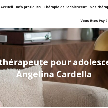
Accueil
Info pratiques
Thérapie de l’adolescent
Nos thér
Accueil
Info pratiques
Thérapie de l’adolescent
Nos théra
Vous êtes Psy
Vous êtes Psy ?
othérapeute pour adolesce
Angelina Cardella