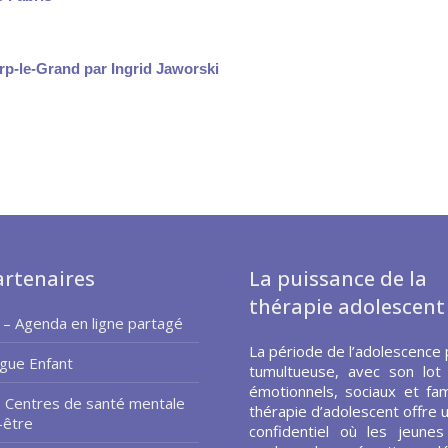
p-le-Grand par Ingrid Jaworski
rtenaires
La puissance de la
thérapie adolescent
 – Agenda en ligne partagé
La période de l’adolescence 
gue Enfant
tumultueuse, avec son lot
émotionnels, sociaux et fami
– Centres de santé mentale
thérapie d’adolescent offre 
-être
confidentiel où les jeune