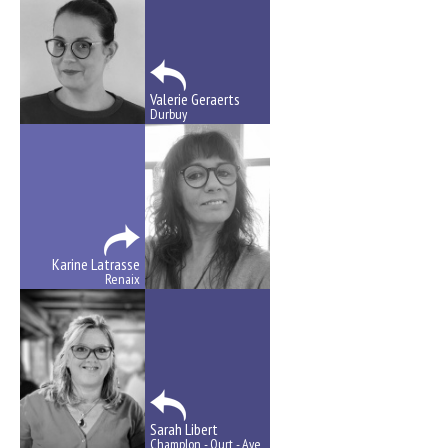
Valerie Geraerts
Durbuy
Karine Latrasse
Renaix
Sarah Libert
Champlon - Ourt - Aye