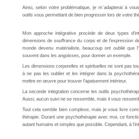
Ainsi, selon votre problématique, je m´adapterai á vo
outils vous permettant de bien progresser lors de votre th
Mon approche intégrative procède de deux types d’int
dimensions de souffrance du corps et de l’expression de
monde devenu matérialiste, beaucoup ont oublié que l
souvent dans les angoisses, pour donner un exemple.
Les dimensions corporelles et spirituelles ne sont pas t
à ne pas les oublier et les intégrer dans la psychothéra
mettre en œuvre pour trouver l’apaisement intérieur.
La seconde intégration concerne les outils psychothérapeu
Aussi, aucun suivi ne se ressemble, mais il
vous
ressemb
Tout cela semble bien complexe, mais je vous livre com
thérapie. Durant une psychothérapie avec moi, ce fonctio
autant humains et simples que possible. Cependant, à l’int
Thérapeute en ligne par Christelle Lapierre Ligue