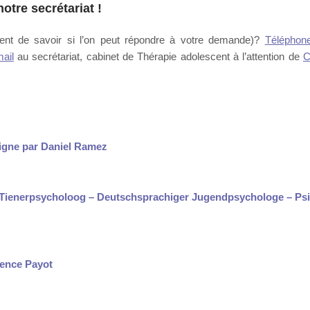
otre secrétariat
!
nt de savoir si l’on peut répondre à votre demande)?
Téléphon
ail
au secrétariat, cabinet de Thérapie adolescent à l’attention de
C
igne par Daniel Ramez
e Tienerpsycholoog – Deutschsprachiger Jugendpsychologe – Ps
rence Payot