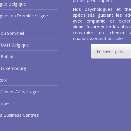
qui les préoccupent.
gue Belgique
Nos psychologues et thé
spécialisés guident les ad
gues du Première Ligne
avec empathie et expert
aidant à surmonter les obsta
construire un chemin 
 du Sommeil
épanouissement durable.
TDAH Belgique
En savoir plus...
 Enfant
e Luxembourg
eiki
à louer / à partager
ulipe
us Business Centres