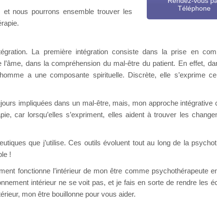
Rendez-vous p
Téléphone
us et nous pourrons ensemble trouver les
érapie.
égration. La première intégration consiste dans la prise en co
 l’âme, dans la compréhension du mal-être du patient. En effet, da
’homme a une composante spirituelle. Discrète, elle s’exprime c
oujours impliquées dans un mal-être, mais, mon approche intégrative 
pie, car lorsqu’elles s’expriment, elles aident à trouver les chang
tiques que j’utilise. Ces outils évoluent tout au long de la psychot
le !
ment fonctionne l’intérieur de mon être comme psychothérapeute e
nnement intérieur ne se voit pas, et je fais en sorte de rendre les 
érieur, mon être bouillonne pour vous aider.