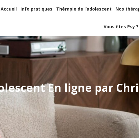
Accueil
Info pratiques
Thérapie de l’adolescent
Nos thér
Accueil
Info pratiques
Thérapie de l’adolescent
Nos théra
Vous êtes Psy
Vous êtes Psy ?
escent En ligne par Chri