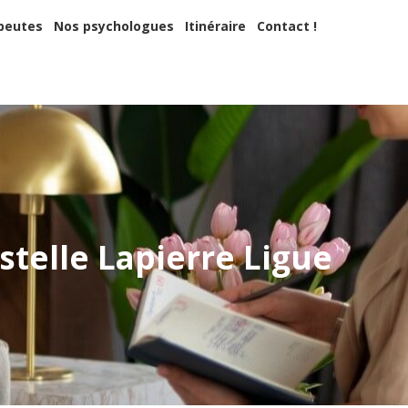
apeutes
Nos psychologues
Itinéraire
Contact !
peutes
Nos psychologues
Itinéraire
Contact !
 ?
stelle Lapierre Ligue