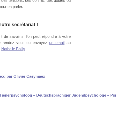
des tensions, des conflits, des doutes ou
our en parler.
otre secrétariat
!
 de savoir si l’on peut répondre à votre
re rendez vous ou envoyez
un email
au
e
Nathalie Bailly
.
ecq par Olivier Caeymaex
e Tienerpsycholoog – Deutschsprachiger Jugendpsychologe – Ps