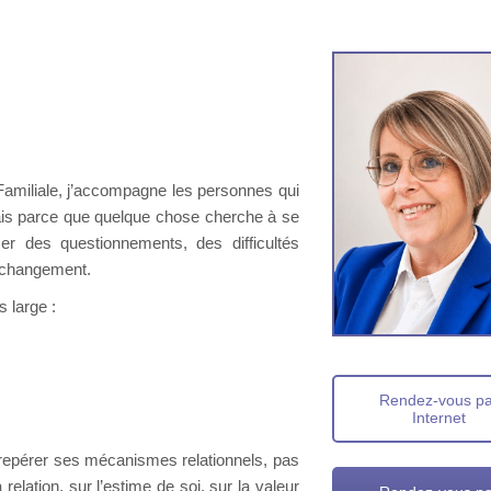
Familiale, j’accompagne les personnes qui
ais parce que quelque chose cherche à se
ser des questionnements, des difficultés
e changement.
 large :
Rendez-vous p
Internet
à repérer ses mécanismes relationnels, pas
 relation, sur l’estime de soi, sur la valeur