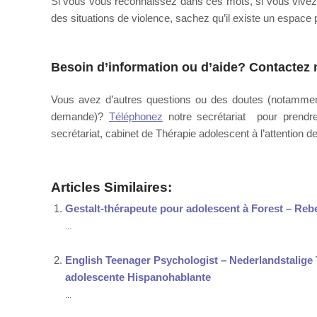
Si vous vous reconnaissez dans ces mots, si vous vivez 
des situations de violence, sachez qu’il existe un espace p
Thérapeute – Sexothérapeute Herve – Nathalie Bailly
Besoin d’information ou d’aide?
Contactez n
Vous avez d’autres questions ou des doutes (notamment
demande)?
Téléphonez
notre secrétariat pour prend
secrétariat, cabinet de Thérapie adolescent à l’attention d
Articles Similaires:
Gestalt-thérapeute pour adolescent à Forest – Reb
...
English Teenager Psychologist – Nederlandstalig
adolescente Hispanohablante
...