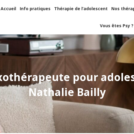
Accueil
Info pratiques
Thérapie de l’adolescent
Nos thér
Accueil
Info pratiques
Thérapie de l’adolescent
Nos théra
Vous êtes Psy
Vous êtes Psy ?
xothérapeute pour adoles
Nathalie Bailly