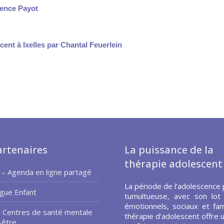
rence Payot
ent à Ixelles par Chantal Feuerlein
rtenaires
La puissance de la
thérapie adolescent
 – Agenda en ligne partagé
La période de l’adolescence 
gue Enfant
tumultueuse, avec son lot
émotionnels, sociaux et fami
– Centres de santé mentale
thérapie d’adolescent offre 
-être