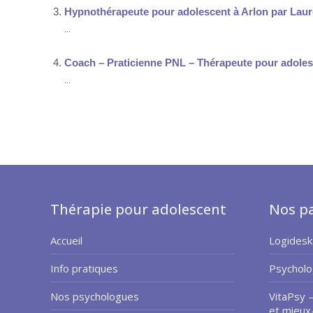
Hypnothérapeute pour adolescent à Arlon par Lau
...
Coach – Praticienne PNL – Thérapeute pour adolesc
...
Thérapie pour adolescent
Nos pa
Accueil
Logidesk
Info pratiques
Psycholo
Nos psychologues
VitaPsy 
et mieux