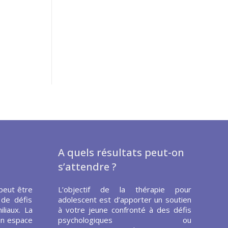
A quels résultats peut-on
s’attendre ?
peut être
L’objectif de la thérapie pour
 de défis
adolescent est d’apporter un soutien
liaux. La
à votre jeune confronté à des défis
un espace
psychologiques ou