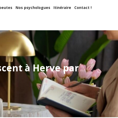
apeutes
Nos psychologues
Itinéraire
Contact !
peutes
Nos psychologues
Itinéraire
Contact !
 ?
cent à Herve par